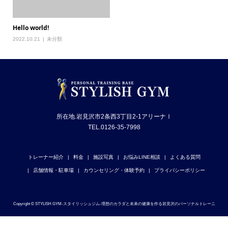
Hello world!
2022.10.21
未分類
所在地.岩見沢市2条西3丁目2-1アリーナⅠ
TEL.0126-35-7998
トレーナー紹介
料金
施設写真
お悩みLINE相談
よくある質問
店舗情報・駐車場
カウンセリング・体験予約
プライバシーポリシー
Copyright © STYLISH GYM-スタイリッシュジム-理想のカラダと未来の健康を作る岩見沢のパーソナルトレーニ